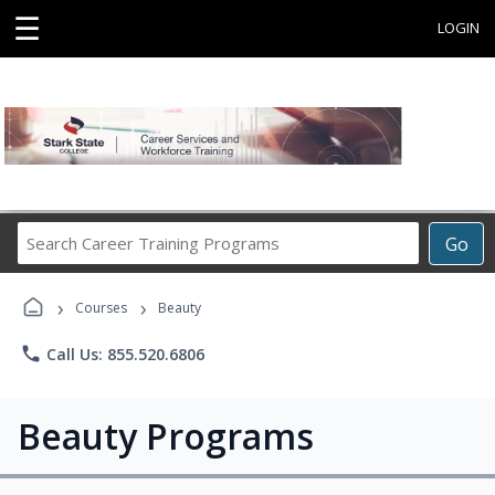
☰
LOGIN
Search
Go
Career
Training
›
›
Programs
Courses
Beauty
phone
Call Us: 855.520.6806
Beauty Programs