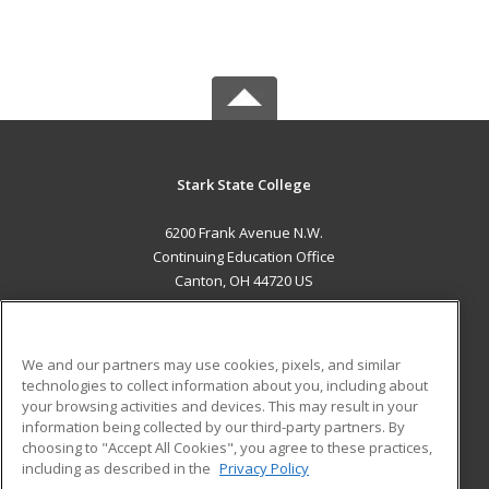
Stark State College
6200 Frank Avenue N.W.
Continuing Education Office
Canton, OH 44720 US
MAIN CONTENT
Career Training
We and our partners may use cookies, pixels, and similar
technologies to collect information about you, including about
ADDITIONAL RESOURCES
your browsing activities and devices. This may result in your
information being collected by our third-party partners. By
Military
Student Blog
choosing to "Accept All Cookies", you agree to these practices,
Financial Assistance
including as described in the
Privacy Policy
Help