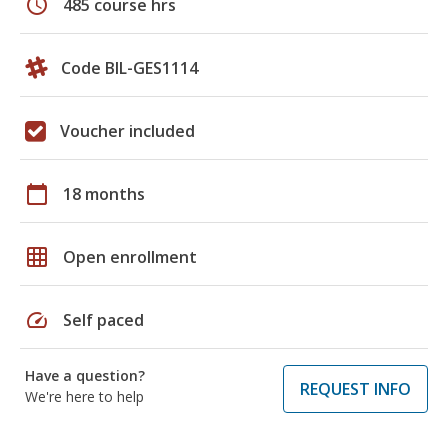
schedule
485 course hrs
Code BIL-GES1114
Voucher included
calendar_today
18 months
grid_on
Open enrollment
speed
Self paced
Have a question?
REQUEST INFO
We're here to help