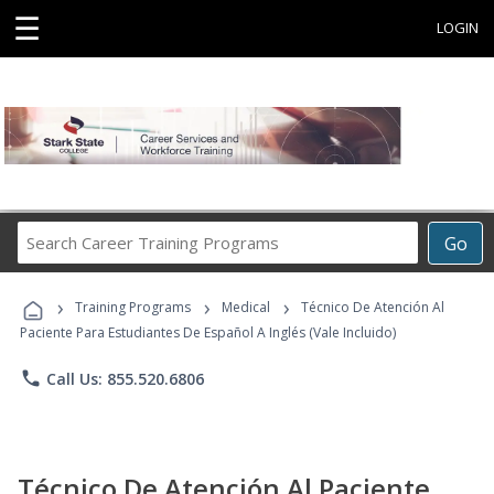
☰
LOGIN
Search
Go
Career
Training
›
›
›
Programs
Training Programs
Medical
Técnico De Atención Al
Paciente Para Estudiantes De Español A Inglés (Vale Incluido)
phone
Call Us: 855.520.6806
Técnico De Atención Al Paciente