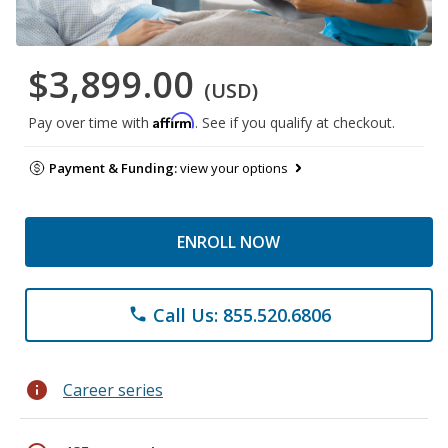
$3,899.00
(USD)
Affirm
Pay over time with
. See if you qualify at checkout.
Payment & Funding:
view your options
ENROLL NOW
Call Us: 855.520.6806
phone
info
Career series