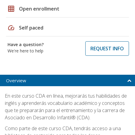
grid_on
Open enrollment
speed
Self paced
Have a question?
REQUEST INFO
We're here to help
Overview
En este curso CDA en línea, mejorarás tus habilidades de
inglés y aprenderás vocabulario académico y conceptos
que te prepararán para el entrenamiento y la carrera de
Asociado en Desarrollo Infantil® (CDA).
Como parte de este curso CDA, tendrás acceso a una