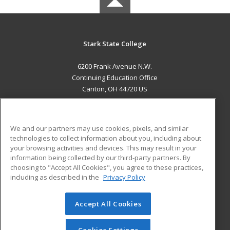
Stark State College
6200 Frank Avenue N.W.
Continuing Education Office
Canton, OH 44720 US
MAIN CONTENT
Career Training
We and our partners may use cookies, pixels, and similar
technologies to collect information about you, including about
ADDITIONAL RESOURCES
your browsing activities and devices. This may result in your
information being collected by our third-party partners. By
Military
Student Blog
choosing to "Accept All Cookies", you agree to these practices,
Financial Assistance
including as described in the
Privacy Policy
Help
Accept All Cookies
© 2026 ed2go, a division of Cengage Learning. All rights
reserved. The material on this site cannot be reproduced or
redistributed unless you have obtained prior written
Cookies Settings