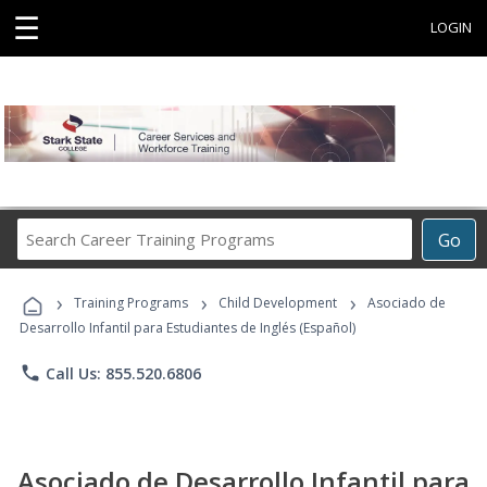
☰
LOGIN
Search
Go
Career
Training
›
›
›
Programs
Training Programs
Child Development
Asociado de
Desarrollo Infantil para Estudiantes de Inglés (Español)
phone
Call Us: 855.520.6806
Asociado de Desarrollo Infantil para