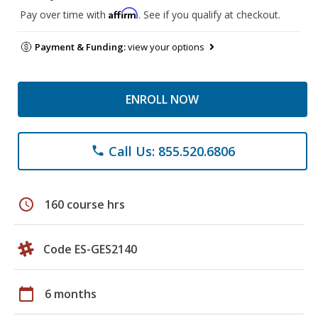
Affirm
Pay over time with
. See if you qualify at checkout.
Payment & Funding:
view your options
ENROLL NOW
Call Us: 855.520.6806
phone
schedule
160 course hrs
Code ES-GES2140
calendar_today
6 months